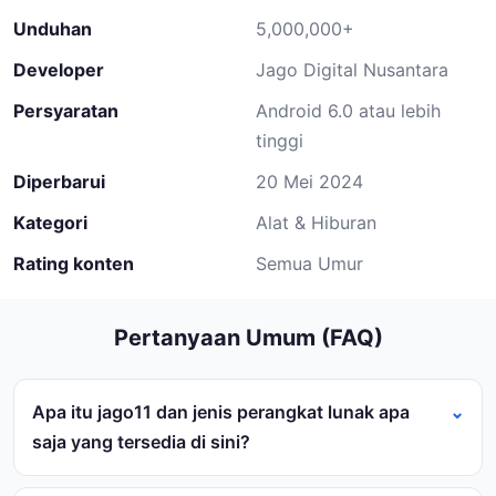
Unduhan
5,000,000+
Developer
Jago Digital Nusantara
Persyaratan
Android 6.0 atau lebih
tinggi
Diperbarui
20 Mei 2024
Kategori
Alat & Hiburan
Rating konten
Semua Umur
Pertanyaan Umum (FAQ)
Apa itu jago11 dan jenis perangkat lunak apa
saja yang tersedia di sini?