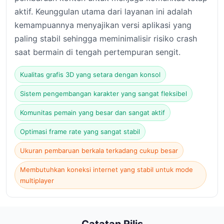
aktif. Keunggulan utama dari layanan ini adalah
kemampuannya menyajikan versi aplikasi yang
paling stabil sehingga meminimalisir risiko crash
saat bermain di tengah pertempuran sengit.
Kualitas grafis 3D yang setara dengan konsol
Sistem pengembangan karakter yang sangat fleksibel
Komunitas pemain yang besar dan sangat aktif
Optimasi frame rate yang sangat stabil
Ukuran pembaruan berkala terkadang cukup besar
Membutuhkan koneksi internet yang stabil untuk mode
multiplayer
Catatan Rilis