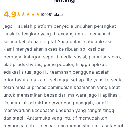
4.9
★
★
★
★
★
106081 ulasan
jago11
adalah platform penyedia unduhan perangkat
lunak terlengkap yang dirancang untuk memenuhi
semua kebutuhan digital Anda dalam satu aplikasi.
Kami menyediakan akses ke ribuan aplikasi dari
berbagai kategori seperti media sosial, pemutar video,
alat produktivitas, game populer, hingga aplikasi
edukasi
situs jago11
.. Keamanan pengguna adalah
prioritas utama kami, sehingga setiap file yang tersedia
telah melalui proses pemindaian keamanan yang ketat
untuk memastikan bebas dari malware
jago11 aplikasi
..
Dengan infrastruktur server yang canggih, jago11
menawarkan kecepatan unduhan yang sangat tinggi
dan stabil. Antarmuka yang intuitif memudahkan
pengguna untuk mencari dan menginstal aplikasi favorit