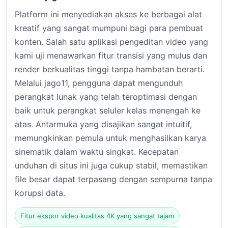
Platform ini menyediakan akses ke berbagai alat
kreatif yang sangat mumpuni bagi para pembuat
konten. Salah satu aplikasi pengeditan video yang
kami uji menawarkan fitur transisi yang mulus dan
render berkualitas tinggi tanpa hambatan berarti.
Melalui jago11, pengguna dapat mengunduh
perangkat lunak yang telah teroptimasi dengan
baik untuk perangkat seluler kelas menengah ke
atas. Antarmuka yang disajikan sangat intuitif,
memungkinkan pemula untuk menghasilkan karya
sinematik dalam waktu singkat. Kecepatan
unduhan di situs ini juga cukup stabil, memastikan
file besar dapat terpasang dengan sempurna tanpa
korupsi data.
Fitur ekspor video kualitas 4K yang sangat tajam