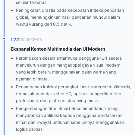
seluler terbatas.
Peningkatan drastis pada kecepatan indeks pencarian
global, memungkinkan hasil pencarian muncul dalam
waktu kurang dari 0,5 detik.
1.7.2
2025-12-05
Ekspansi Konten Multimedia dan UI Modern
Perombakan desain antarmuka pengguna (UI) secara
menyeluruh dengan mengadopsi gaya visual modern
yang lebih bersih, menggunakan palet warna yang
nyaman di mata.
Penambahan koleksi perangkat lunak kategori multimedia,
termasuk pemutar video HD, aplikasi pengeditan foto
profesional, dan platform streaming musik.
Pengembangan fitur 'Smart Recommendation' yang
menyarankan aplikasi kepada pengguna berdasarkan
minat dan riwayat unduhan sebelumnya menggunakan
logika cerdas.