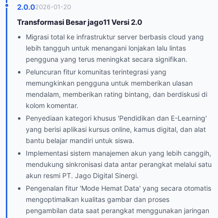
2.0.0
2026-01-20
Transformasi Besar jago11 Versi 2.0
Migrasi total ke infrastruktur server berbasis cloud yang
lebih tangguh untuk menangani lonjakan lalu lintas
pengguna yang terus meningkat secara signifikan.
Peluncuran fitur komunitas terintegrasi yang
memungkinkan pengguna untuk memberikan ulasan
mendalam, memberikan rating bintang, dan berdiskusi di
kolom komentar.
Penyediaan kategori khusus 'Pendidikan dan E-Learning'
yang berisi aplikasi kursus online, kamus digital, dan alat
bantu belajar mandiri untuk siswa.
Implementasi sistem manajemen akun yang lebih canggih,
mendukung sinkronisasi data antar perangkat melalui satu
akun resmi PT. Jago Digital Sinergi.
Pengenalan fitur 'Mode Hemat Data' yang secara otomatis
mengoptimalkan kualitas gambar dan proses
pengambilan data saat perangkat menggunakan jaringan