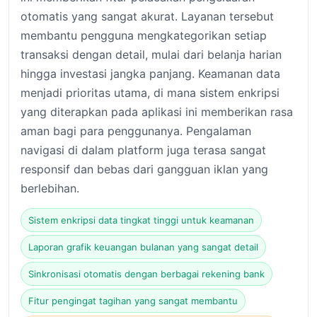
otomatis yang sangat akurat. Layanan tersebut
membantu pengguna mengkategorikan setiap
transaksi dengan detail, mulai dari belanja harian
hingga investasi jangka panjang. Keamanan data
menjadi prioritas utama, di mana sistem enkripsi
yang diterapkan pada aplikasi ini memberikan rasa
aman bagi para penggunanya. Pengalaman
navigasi di dalam platform juga terasa sangat
responsif dan bebas dari gangguan iklan yang
berlebihan.
Sistem enkripsi data tingkat tinggi untuk keamanan
Laporan grafik keuangan bulanan yang sangat detail
Sinkronisasi otomatis dengan berbagai rekening bank
Fitur pengingat tagihan yang sangat membantu