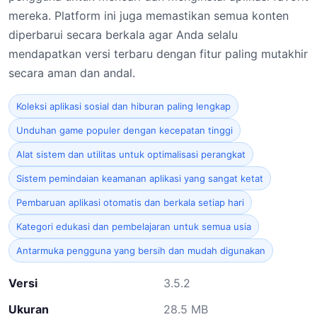
mereka. Platform ini juga memastikan semua konten
diperbarui secara berkala agar Anda selalu
mendapatkan versi terbaru dengan fitur paling mutakhir
secara aman dan andal.
Koleksi aplikasi sosial dan hiburan paling lengkap
Unduhan game populer dengan kecepatan tinggi
Alat sistem dan utilitas untuk optimalisasi perangkat
Sistem pemindaian keamanan aplikasi yang sangat ketat
Pembaruan aplikasi otomatis dan berkala setiap hari
Kategori edukasi dan pembelajaran untuk semua usia
Antarmuka pengguna yang bersih dan mudah digunakan
Versi
3.5.2
Ukuran
28.5 MB