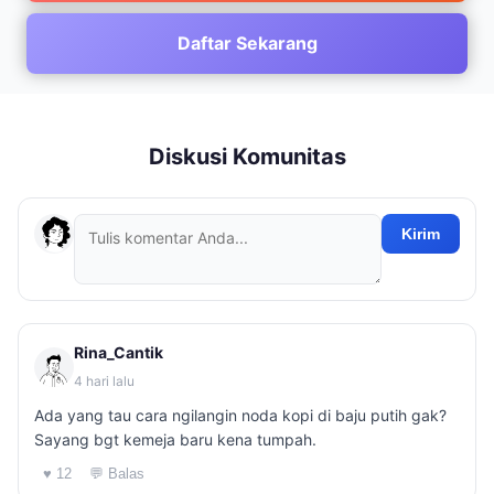
Daftar Sekarang
Diskusi Komunitas
Kirim
Rina_Cantik
4 hari lalu
Ada yang tau cara ngilangin noda kopi di baju putih gak?
Sayang bgt kemeja baru kena tumpah.
♥ 12
💬 Balas