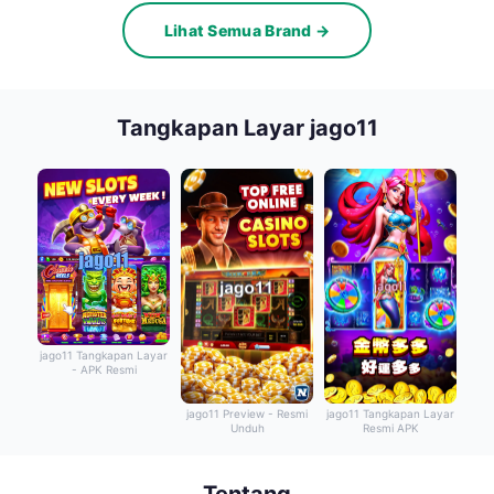
Lihat Semua Brand →
Tangkapan Layar jago11
jago11 Tangkapan Layar
- APK Resmi
jago11 Preview - Resmi
jago11 Tangkapan Layar
Unduh
Resmi APK
Tentang