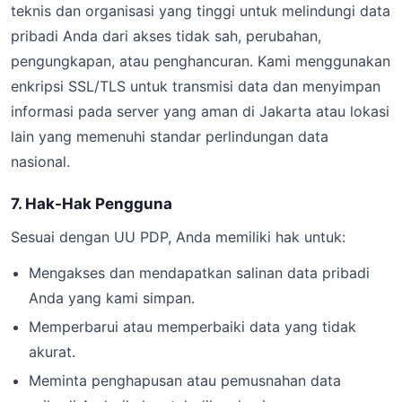
teknis dan organisasi yang tinggi untuk melindungi data
pribadi Anda dari akses tidak sah, perubahan,
pengungkapan, atau penghancuran. Kami menggunakan
enkripsi SSL/TLS untuk transmisi data dan menyimpan
informasi pada server yang aman di Jakarta atau lokasi
lain yang memenuhi standar perlindungan data
nasional.
7. Hak-Hak Pengguna
Sesuai dengan UU PDP, Anda memiliki hak untuk:
Mengakses dan mendapatkan salinan data pribadi
Anda yang kami simpan.
Memperbarui atau memperbaiki data yang tidak
akurat.
Meminta penghapusan atau pemusnahan data