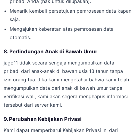
pribadi Anda (hak untuk dilupakan).
Menarik kembali persetujuan pemrosesan data kapan
saja.
Mengajukan keberatan atas pemrosesan data
otomatis.
8. Perlindungan Anak di Bawah Umur
jago11 tidak secara sengaja mengumpulkan data
pribadi dari anak-anak di bawah usia 13 tahun tanpa
izin orang tua. Jika kami mengetahui bahwa kami telah
mengumpulkan data dari anak di bawah umur tanpa
verifikasi wali, kami akan segera menghapus informasi
tersebut dari server kami.
9. Perubahan Kebijakan Privasi
Kami dapat memperbarui Kebijakan Privasi ini dari