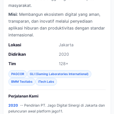
masyarakat.
Misi:
Membangun ekosistem digital yang aman,
transparan, dan inovatif melalui penyediaan
aplikasi hiburan dan produktivitas dengan standar
internasional.
Lokasi
Jakarta
Didirikan
2020
Tim
128+
PAGCOR
GLI (Gaming Laboratories International)
BMM Testlabs
iTech Labs
Perjalanan Kami
2020
-- Pendirian PT. Jago Digital Sinergi di Jakarta dan
peluncuran awal platform jago11.